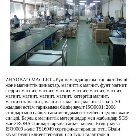
ZHAOBAO MAGLET - бұл мамандандырылған жеткізуші
және магниттік жинақтар, магниттік магнит, фунт магнит,
феррит магнит, магнит, магнит, магнит, магнит, магнит,
магнит, магнит, магнит, магнит, көтергіш магнит,
магниттік магнит, магниттік магнит, магниттік зат). 30
жылдан астам тарихымен біздің зауыт ISO9001: 2008
стандартына сәйкес сапа менеджменті жүйесін құрды және
енгізді. Барлық магниттік материалдар мен жабындар SGS
және ROHS стандарттарына сәйкес келеді. Біздің зауыт
ISO9000 және TS16949 сертификаттарынан өтті. Біздің
зауыт біздің клиенттеріміздің әр түрлі талаптарын