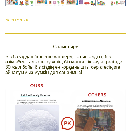
Басымдық
Салыстыру
Біз базардан бірнеше үлгілерді сатып алдық, біз
өзімізбен салыстыру үшін, біз магниттік зауыт ретінде
30 жыл бойы біз сіздің ең қорқынышты серіктесіңізге
айналуымыз мүмкін деп санаймыз!