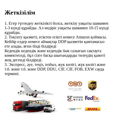
Жеткізілім
1. Егер түгендеу жеткілікті болса, жеткізу уақыты шамамен
1-3 күнді құрайды. Ал өндіріс уақыты шамамен 10-15 күнді
құрайды.
2. Тоқтату қызметі, есіктен есікті немесе Amazon қоймасы.
Кейбір елдер немесе аймақтар DDP қызметін қамтамасыз
ете алады, яғни бізді білдіреді
Кедендік кедендік және кедендік баж салығын сақтауға
көмектеседі, бұл сізге басқа шығындарды төлеудің қажеті
жоқ дегенді білдіреді.
3. Экспресс, әуе, теңіз, пойыз, жүк көлігі, жүк көлігі және
т.б. және т.б. және DDP, DDU, CIF, CIF, FOB, EXW сауда
термині.