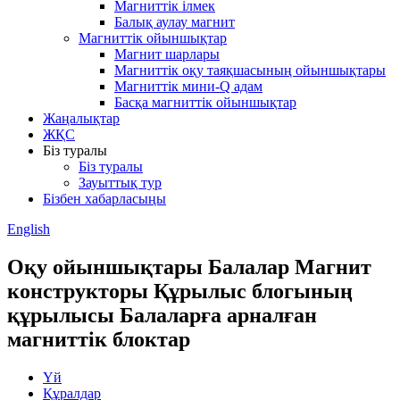
Магниттік ілмек
Балық аулау магнит
Магниттік ойыншықтар
Магнит шарлары
Магниттік оқу таяқшасының ойыншықтары
Магниттік мини-Q адам
Басқа магниттік ойыншықтар
Жаңалықтар
ЖҚС
Біз туралы
Біз туралы
Зауыттық тур
Бізбен хабарласыңы
English
Оқу ойыншықтары Балалар Магнит
конструкторы Құрылыс блогының
құрылысы Балаларға арналған
магниттік блоктар
Үй
Құралдар