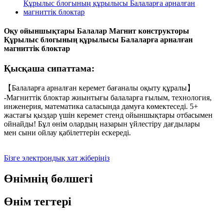
Оқу ойыншықтары Балалар Магнит конструкторы
Құрылыс блогының құрылысы Балаларға арналған
магниттік блоктар
Қысқаша сипаттама:
【Балаларға арналған керемет бағаналы оқыту құралы】
-Магниттік блоктар жиынтығы балаларға ғылым, технология,
инженерия, математика саласында дамуға көмектеседі. 5+
жастағы қыздар үшін керемет стенд ойыншықтары отбасымен
ойнайды! Бұл өнім олардың назарын үйлестіру дағдылары
мен сыни ойлау қабілеттерін ескереді.
Бізге электрондық хат жіберіңіз
Өнімнің бөлшегі
Өнім тегтері