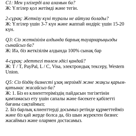
С1: Мен үлгілерді ала аламын ба?
Ж: Үлгілер қол жетімді және тегін.
2-сұрақ: Жеткізу күні туралы не айтуға болады?
Ж: Үлгілер үшін 3-7 күн және жаппай өндіріс үшін 15-20
күн.
Q3: Сіз жеткізілім алдында барлық тауарларыңызды
сынайсыз ба?
Ж: Иә, біз жеткізілім алдында 100% сынақ бар
4-сұрақ: әдеттегі төлем әдісі қандай?
Ж: T / T, PayPal, L / C, Visa, электрондық тексеру, Western
Union.
Q5: Сіз біздің бизнесті ұзақ мерзімді және жақсы қарым-
қатынас жасайсыз ба?
Ж: 1. Біз өз клиенттеріміздің пайдасын тигізетінін
қамтамасыз ету үшін сапалы және бәсекеге қабілетті
бағаны сақтаймыз;
2. Біз барлық клиенттерді досымыз ретінде құрметтейміз
және біз қай жерде болса да, біз шын жүректен бизнес
жасаймыз және олармен достасамыз.