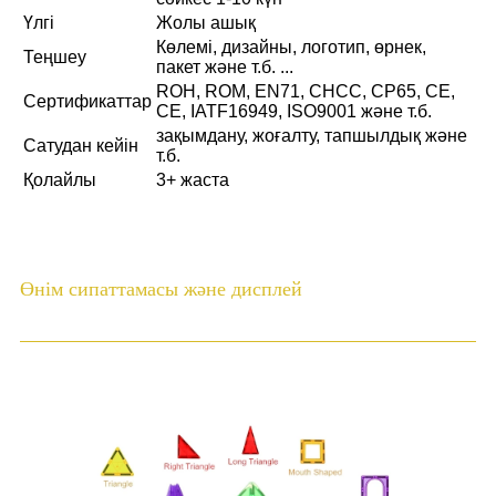
Үлгі
Жолы ашық
Көлемі, дизайны, логотип, өрнек,
Теңшеу
пакет және т.б. ...
ROH, ROM, EN71, CHCC, CP65, CE,
Сертификаттар
CE, IATF16949, ISO9001 және т.б.
зақымдану, жоғалту, тапшылдық және
Сатудан кейін
т.б.
Қолайлы
3+ жаста
Өнім сипаттамасы және дисплей