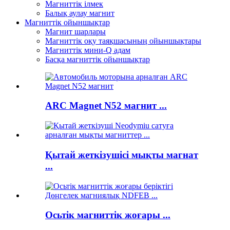
Магниттік ілмек
Балық аулау магнит
Магниттік ойыншықтар
Магнит шарлары
Магниттік оқу таяқшасының ойыншықтары
Магниттік мини-Q адам
Басқа магниттік ойыншықтар
ARC Magnet N52 магнит ...
Қытай жеткізушісі мықты магнат
...
Осьтік магниттік жоғары ...