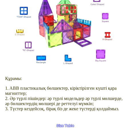
Құрамы:
1. ABB пластикалық бөлшектер, кіріктірілген күшті қара
магниттер;
2. Әр түрлі пішіндер: әр түрлі модельдер әр түрлі мөлшерде,
әр бөлшектердің мөлшері де реттелуі мүмкін;
3. Түстер кездейсоқ, бірақ біз де жеке түстерді қолдаймыз.