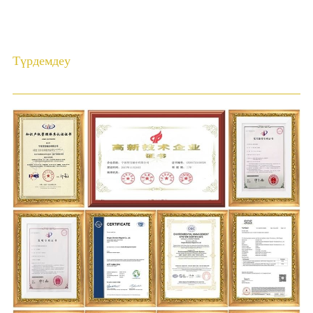
Түрдемдеу