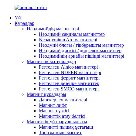
Үй
Құралдар
Неодимийдің магниттері
Неодимий сақиналы магниттер
Neoadymium Arc магниттері
Неодмий блогы / тікбұрышты магниттер
Неодимий дискісі / дөңгелек магниттер
Неодимийдің арнайы пішінді магниттері
Магниттік материалдар
Реттелген Alnico магниттері
Реттелген NDFEB магниттері
Реттелген феррит магниттері
Реттелген резеңке магниттер
Реттелген SMCO магниттері
Магнит құралдары
Дәнекерлеу магниттері
Магнит-лифт
Магнит сүзгісі
Магниттік атау белгісі
Магниттік үй шаруашылығы
Магнитті пышақ ұстағыш
Тоңазытқыш магнит