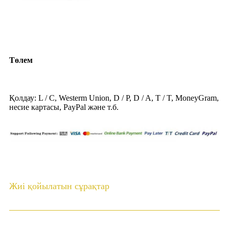
Төлем
Қолдау: L / C, Westerm Union, D / P, D / A, T / T, MoneyGram,
несие картасы, PayPal және т.б.
Жиі қойылатын сұрақтар