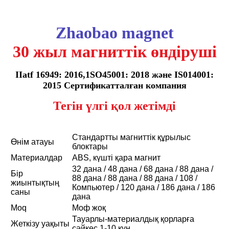
Zhaobao magnet
30 жыл магниттік өндіруші
IIatf 16949: 2016,1SO45001: 2018 және IS014001:
2015 Сертификатталған компания
Тегін үлгі қол жетімді
Стандартты магниттік құрылыс
Өнім атауы
блоктары
Материалдар
ABS, күшті қара магнит
32 дана / 48 дана / 68 дана / 88 дана /
Бір
88 дана / 88 дана / 88 дана / 108 /
жиынтықтың
Компьютер / 120 дана / 186 дана / 186
саны
дана
Moq
Моф жоқ
Тауарлы-материалдық қорларға
Жеткізу уақыты
сәйкес 1-10 күн