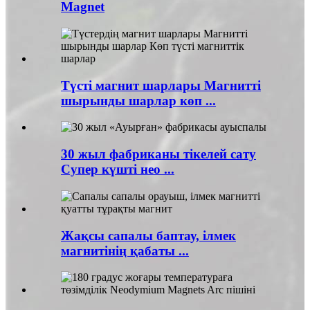
Magnet
Түсті магнит шарлары Магнитті
шырынды шарлар көп ...
30 жыл фабриканы тікелей сату
Супер күшті нео ...
Жақсы сапалы баптау, ілмек
магнитінің қабаты ...