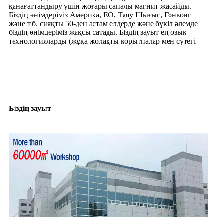
қанағаттандыру үшін жоғары сапалы магнит жасайды.
Біздің өнімдеріміз Америка, ЕО, Таяу Шығыс, Гонконг
және т.б. сияқты 50-ден астам елдерде және бүкіл әлемде
біздің өнімдеріміз жақсы сатады. Біздің зауыт ең озық
технологияларды (жұқа жолақты қорытпалар мен сутегі
Біздің зауыт