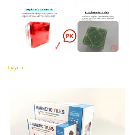
Орауыш