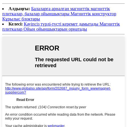
Алдыңғы:
Балаларға арналған магниттік магниттік
плиткалар, балалар ойыншықтары Магниттік конструктор
Құрылыс блоктары
Келесі:
Қауіпсіз түрлі-түсті керемет дамытады Магниттік
плиткалар Ойын ойыншықтарын орнатады