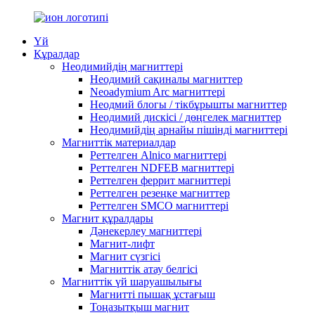
Үй
Құралдар
Неодимийдің магниттері
Неодимий сақиналы магниттер
Neoadymium Arc магниттері
Неодмий блогы / тікбұрышты магниттер
Неодимий дискісі / дөңгелек магниттер
Неодимийдің арнайы пішінді магниттері
Магниттік материалдар
Реттелген Alnico магниттері
Реттелген NDFEB магниттері
Реттелген феррит магниттері
Реттелген резеңке магниттер
Реттелген SMCO магниттері
Магнит құралдары
Дәнекерлеу магниттері
Магнит-лифт
Магнит сүзгісі
Магниттік атау белгісі
Магниттік үй шаруашылығы
Магнитті пышақ ұстағыш
Тоңазытқыш магнит