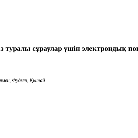
міз туралы сұраулар үшін электрондық п
 Сямен, Фудзян, Қытай