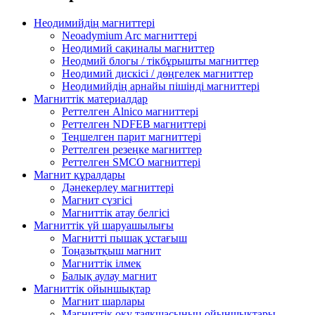
Неодимийдің магниттері
Neoadymium Arc магниттері
Неодимий сақиналы магниттер
Неодмий блогы / тікбұрышты магниттер
Неодимий дискісі / дөңгелек магниттер
Неодимийдің арнайы пішінді магниттері
Магниттік материалдар
Реттелген Alnico магниттері
Реттелген NDFEB магниттері
Теңшелген парит магниттері
Реттелген резеңке магниттер
Реттелген SMCO магниттері
Магнит құралдары
Дәнекерлеу магниттері
Магнит сүзгісі
Магниттік атау белгісі
Магниттік үй шаруашылығы
Магнитті пышақ ұстағыш
Тоңазытқыш магнит
Магниттік ілмек
Балық аулау магнит
Магниттік ойыншықтар
Магнит шарлары
Магниттік оқу таяқшасының ойыншықтары