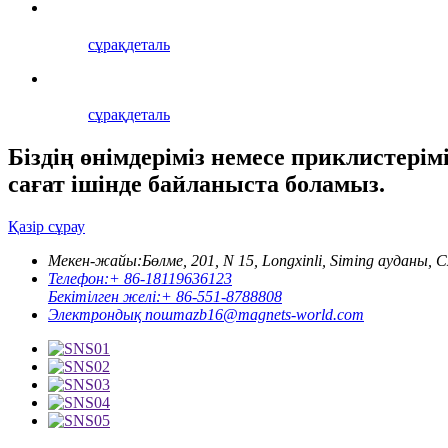
сұрақ
деталь
сұрақ
деталь
Біздің өнімдеріміз немесе приклистері
сағат ішінде байланыста боламыз.
Қазір сұрау
Мекен-жайы:
Бөлме, 201, N 15, Longxinli, Siming ауданы,
Телефон:
+ 86-18119636123
Бекітілген желі:
+ 86-551-8788808
Электрондық пошта
zb16@magnets-world.com