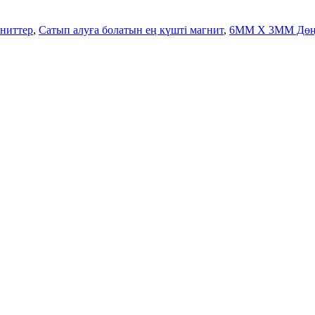
гниттер
,
Сатып алуға болатын ең күшті магнит
,
6MM X 3MM Дөңг