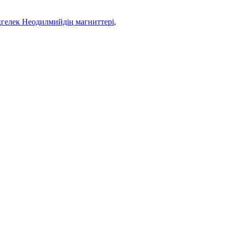
елек Неодилмийдің магниттері
,