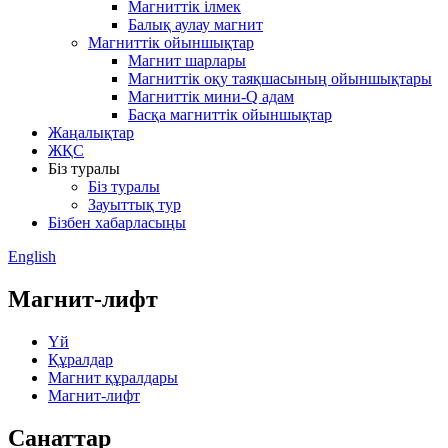
Магниттік ілмек
Балық аулау магнит
Магниттік ойыншықтар
Магнит шарлары
Магниттік оқу таяқшасының ойыншықтары
Магниттік мини-Q адам
Басқа магниттік ойыншықтар
Жаңалықтар
ЖҚС
Біз туралы
Біз туралы
Зауыттық тур
Бізбен хабарласыңы
English
Магнит-лифт
Үй
Құралдар
Магнит құралдары
Магнит-лифт
Санаттар