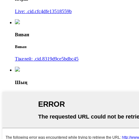
Live: .cid.cfc4dfe13518559b
Виван
Виван
Тікелей: .cid.8319d9ce5bdbc45
Шың