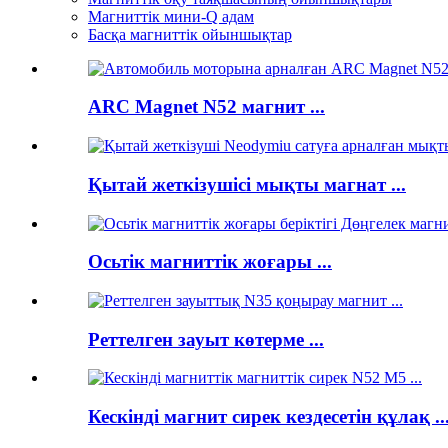
Магниттік мини-Q адам
Басқа магниттік ойыншықтар
ARC Magnet N52 магнит ...
Қытай жеткізушісі мықты магнат ...
Осьтік магниттік жоғары ...
Реттелген зауыт көтерме ...
Кескінді магнит сирек кездесетін құлақ ..