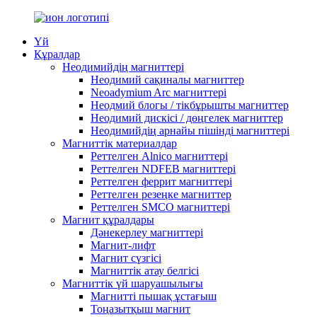
Үй
Құралдар
Неодимийдің магниттері
Неодимий сақиналы магниттер
Neoadymium Arc магниттері
Неодмий блогы / тікбұрышты магниттер
Неодимий дискісі / дөңгелек магниттер
Неодимийдің арнайы пішінді магниттері
Магниттік материалдар
Реттелген Alnico магниттері
Реттелген NDFEB магниттері
Реттелген феррит магниттері
Реттелген резеңке магниттер
Реттелген SMCO магниттері
Магнит құралдары
Дәнекерлеу магниттері
Магнит-лифт
Магнит сүзгісі
Магниттік атау белгісі
Магниттік үй шаруашылығы
Магнитті пышақ ұстағыш
Тоңазытқыш магнит