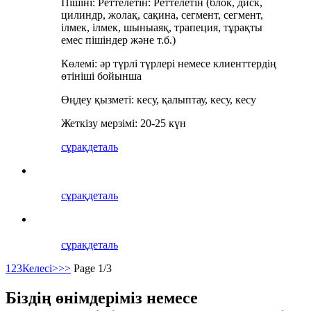
Пішіні: Реттелетін: Реттелетін (блок, диск,
цилиндр, жолақ, сақина, сегмент, сегмент,
ілмек, ілмек, шыныаяқ, трапеция, тұрақты
емес пішіндер және т.б.)
Көлемі: әр түрлі түрлері немесе клиенттердің
өтініші бойынша
Өңдеу қызметі: кесу, қалыптау, кесу, кесу
Жеткізу мерзімі: 20-25 күн
сұрақ
деталь
сұрақ
деталь
сұрақ
деталь
1
2
3
Келесі>
>>
Page 1/3
Біздің өнімдеріміз немесе