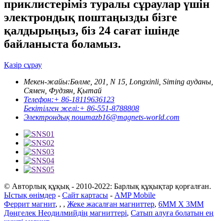
приклистеріміз туралы сұраулар үшін
электрондық поштаңызды бізге
қалдырыңыз, біз 24 сағат ішінде
байланыста боламыз.
Қазір сұрау
Мекен-жайы:
Бөлме, 201, N 15, Longxinli, Siming ауданы,
Сямен, Фудзян, Қытай
Телефон:
+ 86-18119636123
Бекітілген желі:
+ 86-551-8788808
Электрондық пошта
zb16@magnets-world.com
© Авторлық құқық - 2010-2022: Барлық құқықтар қорғалған.
Ыстық өнімдер
-
Сайт картасы
-
AMP Mobile
Феррит магнит
,
,
,
Жеке жасалған магниттер
,
6MM X 3MM
Дөңгелек Неодилмийдің магниттері
,
Сатып алуға болатын ең