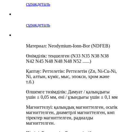
сұрақ
деталь
сұрақ
деталь
Материал: Neodymium-Ionn-Bor (NDFEB)
Өнімділік: теңшелген (N33 N35 N38 N38
N42 N45 N48 N48 N48 N52 ......)
Қаптау: Реттелетін: Реттелетін (Zn, Ni-Cu-Ni,
Ni, алтын, күміс, мыс, эпокси, хром және
т.б.)
Өлшемге төзімділік: Дамуат / қалыңдығы
үшін ± 0,05 мм, ені / ұзындығы үшін ± 0,1 мм
Магниттелуі: қалыңдық магниттелген, осьтік
магниттелген, диаметрлі магниттелген, көп
тіректер магниттелген, радиалды
магниттелген.