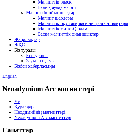
Магниттік ілмек
Балық аулау магнит
Магниттік ойыншықтар
Магнит шарлары
Магниттік оқу таяқшасының ойыншықтары
Магниттік мини-Q адам
Басқа магниттік ойыншықтар
Жаңалықтар
ЖҚС
Біз туралы
Біз туралы
Зауыттық тур
Бізбен хабарласыңы
English
Neoadymium Arc магниттері
Үй
Құралдар
Неодимийдің магниттері
Neoadymium Arc магниттері
Санаттар