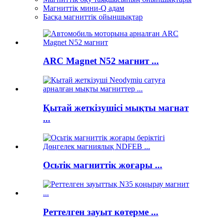
Магниттік мини-Q адам
Басқа магниттік ойыншықтар
ARC Magnet N52 магнит ...
Қытай жеткізушісі мықты магнат
...
Осьтік магниттік жоғары ...
Реттелген зауыт көтерме ...