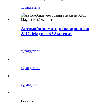
сұрақ
деталь
Автомобиль моторына арналған
ARC Magnet N52 магнит
сұрақ
деталь
сұрақ
деталь
сұрақ
деталь
Ескерту: