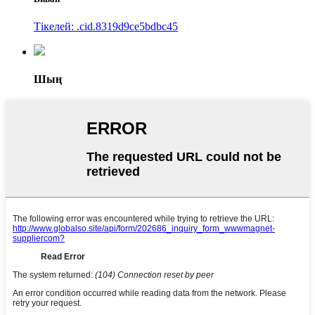
Тікелей: .cid.8319d9ce5bdbc45
Шың