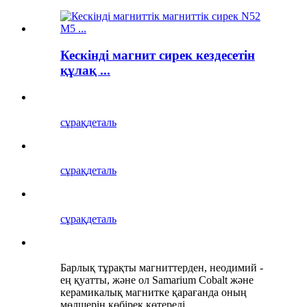
Кескінді магнит сирек кездесетін
құлақ ...
сұрақ
деталь
сұрақ
деталь
сұрақ
деталь
Барлық тұрақты магниттерден, неодимий -
ең қуатты, және ол Samarium Cobalt және
керамикалық магнитке қарағанда оның
мөлшерін көбірек көтереді.