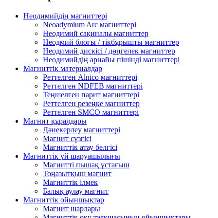
Неодимийдің магниттері
Neoadymium Arc магниттері
Неодимий сақиналы магниттер
Неодмий блогы / тікбұрышты магниттер
Неодимий дискісі / дөңгелек магниттер
Неодимийдің арнайы пішінді магниттері
Магниттік материалдар
Реттелген Alnico магниттері
Реттелген NDFEB магниттері
Теңшелген парит магниттері
Реттелген резеңке магниттер
Реттелген SMCO магниттері
Магнит құралдары
Дәнекерлеу магниттері
Магнит сүзгісі
Магниттік атау белгісі
Магниттік үй шаруашылығы
Магнитті пышақ ұстағыш
Тоңазытқыш магнит
Магниттік ілмек
Балық аулау магнит
Магниттік ойыншықтар
Магнит шарлары
Магниттік оқу таяқшасының ойыншықтары