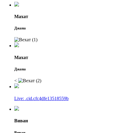
Махат
Джана
Махат
Джана
<
Live: .cid.cfc4dfe13518559b
Виван
Виван