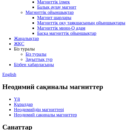
Магниттік ілмек
Балық аулау магнит
Магниттік ойыншықтар
Магнит шарлары
Магниттік оқу таяқшасының ойыншықтары
Магниттік мини-Q адам
Басқа магниттік ойыншықтар
Жаңалықтар
ЖҚС
Біз туралы
Біз туралы
Зауыттық тур
Бізбен хабарласыңы
English
Неодимий сақиналы магниттер
Үй
Құралдар
Неодимийдің магниттері
Неодимий сақиналы магниттер
Санаттар