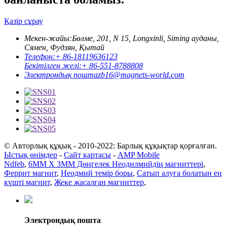
Қазір сұрау
Мекен-жайы:
Бөлме, 201, N 15, Longxinli, Siming ауданы,
Сямен, Фудзян, Қытай
Телефон:
+ 86-18119636123
Бекітілген желі:
+ 86-551-8788808
Электрондық пошта
zb16@magnets-world.com
© Авторлық құқық - 2010-2022: Барлық құқықтар қорғалған.
Ыстық өнімдер
-
Сайт картасы
-
AMP Mobile
Ndfeb
,
6MM X 3MM Дөңгелек Неодилмийдің магниттері
,
Феррит магнит
,
Неодмий темір боры
,
Сатып алуға болатын ең
күшті магнит
,
Жеке жасалған магниттер
,
Электрондық пошта