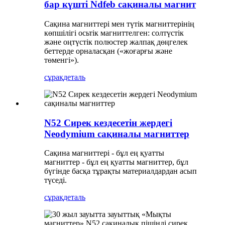
бар күшті Ndfeb сақиналы магнит
Сақина магниттері мен түтік магниттерінің
көпшілігі осьтік магниттелген: солтүстік
және оңтүстік полюстер жалпақ дөңгелек
беттерде орналасқан («жоғарғы және
төменгі»).
сұрақ
деталь
N52 Сирек кездесетін жердегі
Neodymium сақиналы магниттер
Сақина магниттері - бұл ең қуатты
магниттер - бұл ең қуатты магниттер, бұл
бүгінде басқа тұрақты материалдардан асып
түседі.
сұрақ
деталь