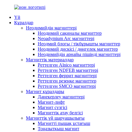
Үй
Құралдар
Неодимийдің магниттері
Неодимий сақиналы магниттер
Neoadymium Arc магниттері
Неодмий блогы / тікбұрышты магниттер
Неодимий дискісі / дөңгелек магниттер
Неодимийдің арнайы пішінді магниттері
Магниттік материалдар
Реттелген Alnico магниттері
Реттелген NDFEB магниттері
Реттелген феррит магниттері
Реттелген резеңке магниттер
Реттелген SMCO магниттері
Магнит құралдары
Дәнекерлеу магниттері
Магнит-лифт
Магнит сүзгісі
Магниттік атау белгісі
Магниттік үй шаруашылығы
Магнитті пышақ ұстағыш
Тоңазытқыш магнит