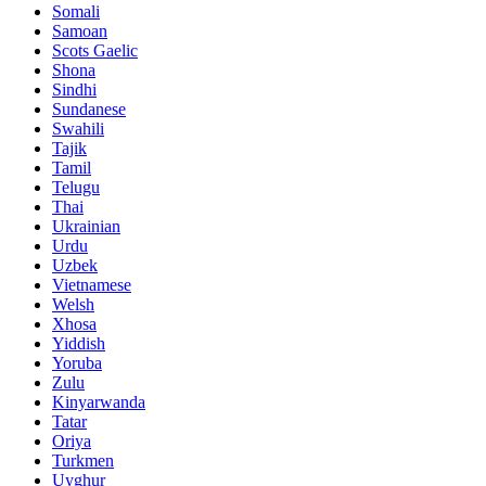
Somali
Samoan
Scots Gaelic
Shona
Sindhi
Sundanese
Swahili
Tajik
Tamil
Telugu
Thai
Ukrainian
Urdu
Uzbek
Vietnamese
Welsh
Xhosa
Yiddish
Yoruba
Zulu
Kinyarwanda
Tatar
Oriya
Turkmen
Uyghur