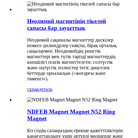
Неодимий магнитінің тікелей
сапасы бар зауыттық
Неодимий сақиналы магниттер дискілер
немесе цилиндрлер сияқты, бірақ орталық
саңылаумен. Неодимийдің рингтік
магниттері мен түтік тәрізді магниттердің
көпшілігі осьтік магниттелген: солтүстік
және оңтүстік полюстер тегіс дөңгелек
беттерде орналасқан («жоғарғы және
төменгі»).
сұрақ
деталь
NDFEB Magnet Magnet N52 Ring
Magnet
Біз сіздің салаңыздың ерекше қажеттіліктерін
қанағаттандыру үшін әртүрлі мөлшерде және