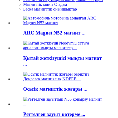
Магниттік мини-Q адам
Басқа магниттік ойыншықтар
ARC Magnet N52 магнит ...
Қытай жеткізушісі мықты магнат
...
Осьтік магниттік жоғары ...
Реттелген зауыт көтерме ...