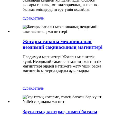
салаларда кеңінен қолданылады. Әсіресе
жоғары сапалы, миниатюриялық, азиялық
балама өнімдерді игеру үшін қолайлы.
сұрақ
деталь
Жоғары сапалы механикалық
неодимий сақинасының магниттері
Неодимум магниттері Жоғары магниттік
күші, Неодимий сақиналы магнит магниттік
магниттері бірдей нәтижеге жету үшін басқа
магниттік материалдарды ауыстырды.
сұрақ
деталь
Зауыттық көтерме, төмен бағасы