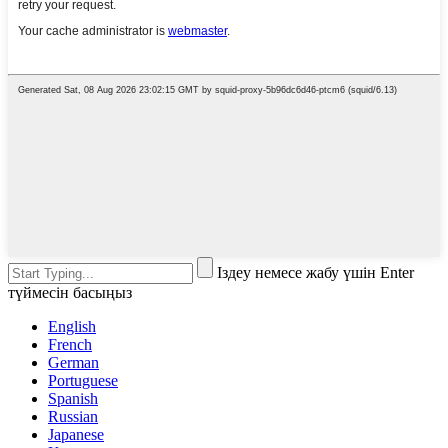
Іздеу немесе жабу үшін Enter
түймесін басыңыз
English
French
German
Portuguese
Spanish
Russian
Japanese