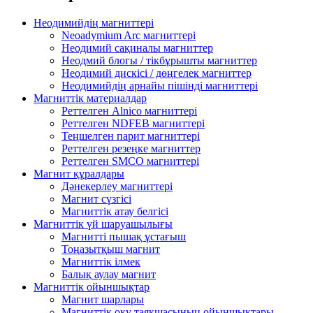
Неодимийдің магниттері
Neoadymium Arc магниттері
Неодимий сақиналы магниттер
Неодмий блогы / тікбұрышты магниттер
Неодимий дискісі / дөңгелек магниттер
Неодимийдің арнайы пішінді магниттері
Магниттік материалдар
Реттелген Alnico магниттері
Реттелген NDFEB магниттері
Теңшелген парит магниттері
Реттелген резеңке магниттер
Реттелген SMCO магниттері
Магнит құралдары
Дәнекерлеу магниттері
Магнит сүзгісі
Магниттік атау белгісі
Магниттік үй шаруашылығы
Магнитті пышақ ұстағыш
Тоңазытқыш магнит
Магниттік ілмек
Балық аулау магнит
Магниттік ойыншықтар
Магнит шарлары
Магниттік оқу таяқшасының ойыншықтары