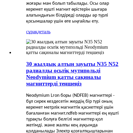
жоғары мән болып табылады. Осы
олар
керемет күшті магнит өрістерін шығара
алатындығын білдіреді
оларды әр түрлі
қосымшалар үшін өте ыңғайлы ету.
сұрақ
деталь
30 жылдық алтын зауыты N35 N52
радиалды осьтік мутипольді
Neodymium қатты сақиналы
магниттерді теңшеңіз
Neodymium Lron боры (NDFEB) магниттері -
бұл сирек кездесетін жердің бір түрі
оның
керемет метрлік магниттік қасиеттері үшін
бағаланған магнит.ndfeb магниттері ең күшті
тұрақты болуға белгілі
магниттер қол
жетімді. және жалпы кең ауқымда
қолданылады
Электр қозғалтқыштарынан