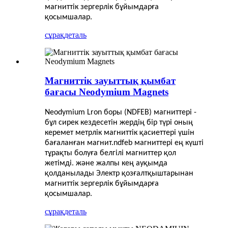
магниттік зергерлік бұйымдарға
қосымшалар.
сұрақ
деталь
Магниттік зауыттық қымбат
бағасы Neodymium Magnets
Neodymium Lron боры (NDFEB) магниттері -
бұл сирек кездесетін жердің бір түрі
оның
керемет метрлік магниттік қасиеттері үшін
бағаланған магнит.ndfeb магниттері ең күшті
тұрақты болуға белгілі
магниттер қол
жетімді. және жалпы кең ауқымда
қолданылады
Электр қозғалтқыштарынан
магниттік зергерлік бұйымдарға
қосымшалар.
сұрақ
деталь