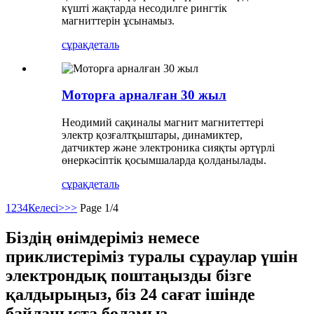
күшті жақтарда несодилге рингтік
магниттерін ұсынамыз.
сұрақ
деталь
Моторға арналған 30 жыл
Неодимий сақиналы магнит магнитеттері
электр қозғалтқыштары, динамиктер,
датчиктер және электроника сияқты әртүрлі
өнеркәсіптік қосымшаларда қолданылады.
сұрақ
деталь
1
2
3
4
Келесі>
>>
Page 1/4
Біздің өнімдеріміз немесе
приклистеріміз туралы сұраулар үшін
электрондық поштаңызды бізге
қалдырыңыз, біз 24 сағат ішінде
байланыста боламыз.