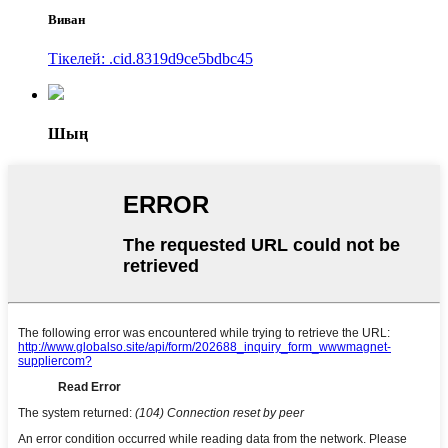
Виван
Тікелей: .cid.8319d9ce5bdbc45
Шың