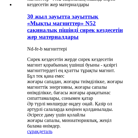
30 жыл зауытта зауыттық
«Мықты магниттер» N52
сақиналық пішінді сирек кездесетін
жер материалдары
Nd-fe-b магниттері
Сирек кездесетін жерде сирек кездесетін
магнит қорабының үшінші буыны - қазіргі
магниттердегі ең қуатты тұрақты магнит.
Бұл тек қана емес
жоғары сападан, жоғары тиімділікке, жоғары
магниттік энергияны, жоғары сапалы
өнімділікке, бағасы жоғары арақатынас
сипаттамалары, сонымен қатар
Әр түрлі мөлшерде өңдеу оңай. Қазір ол
әртүрлі салаларда кеңінен қолданылады.
Әсіресе даму үшін қолайлы
жоғары сапалы, миниатюриялық, жеңіл
балама өнімдер.
сұрақ
деталь