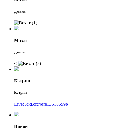
Джана
Махат
Джана
<
Кэтрин
Кэтрин
Live: .cid.cfc4dfe13518559b
Виван