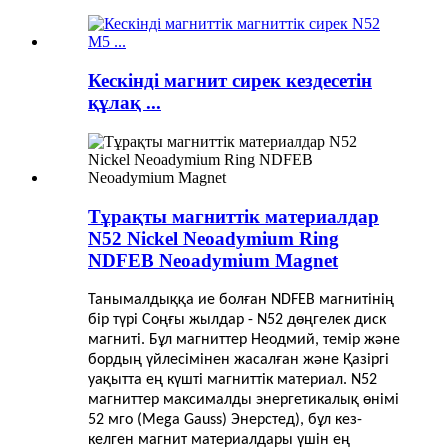
Кескінді магнит сирек кездесетін
құлақ ...
Тұрақты магниттік материалдар
N52 Nickel Neoadymium Ring
NDFEB Neoadymium Magnet
Танымалдыққа ие болған NDFEB магнитінің
бір түрі
Соңғы жылдар - N52 дөңгелек диск
магниті. Бұл магниттер
Неодмий, темір және
бордың үйлесімінен жасалған және
Қазіргі
уақытта ең күшті магниттік материал. N52
магниттер
максималды энергетикалық өнімі
52 мго (Mega Gauss)
Энерстед), бұл кез-
келген магнит материалдары үшін ең