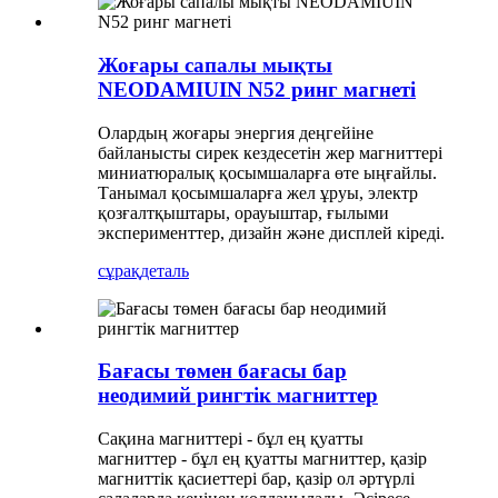
Жоғары сапалы мықты
NEODAMIUIN N52 ринг магнеті
Олардың жоғары энергия деңгейіне
байланысты сирек кездесетін жер магниттері
миниатюралық қосымшаларға өте ыңғайлы.
Танымал қосымшаларға жел ұруы, электр
қозғалтқыштары, орауыштар, ғылыми
эксперименттер, дизайн және дисплей кіреді.
сұрақ
деталь
Бағасы төмен бағасы бар
неодимий рингтік магниттер
Сақина магниттері - бұл ең қуатты
магниттер - бұл ең қуатты магниттер, қазір
магниттік қасиеттері бар, қазір ол әртүрлі